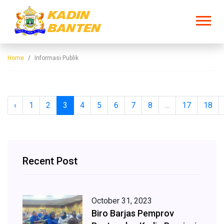
Home
Informasi Publik
‹
1
2
3
4
5
6
7
8
...
17
18
Recent Post
October 31, 2023
Biro Barjas Pemprov