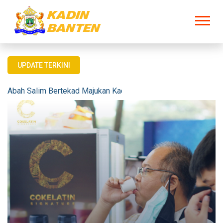
UPDATE TERKINI
UMKM Cokelatin Raih Banyak Prestasi, Kini Usung Se...