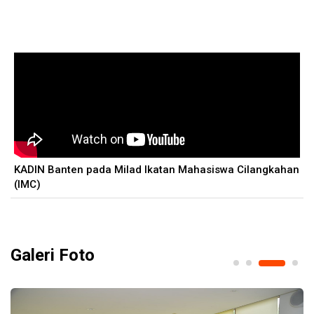
KADIN Banten pada Milad Ikatan Mahasiswa Cilangkahan
K
(IMC)
P
Galeri Foto